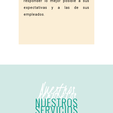
responder lo mejor posible a sus
expectativas y a las de sus
empleados.
Nuestros
servicios
NUESTROS
SERVICIOS