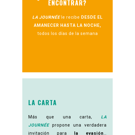
ENCONTRAR?
LA JOURNÉE
le recibe
DESDE EL
AMANECER HASTA LA NOCHE,
todos los días de la semana
LA CARTA
Más que una carta,
LA
JOURNÉE
propone una verdadera
invitación para
la evasión
…