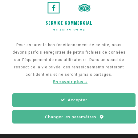
SERVICE COMMERCIAL
04 68 42 72 05
h0412-sb@accor.com
Pour assurer le bon fonctionnement de ce site, nous
devons parfois enregistrer de petits fichiers de données
sur l'équipement de nos utilisateurs. Dans un souci de
respect de la vie privée, ces renseignements resteront
confidentiels et ne seront jamais partagés.
En savoir plus
Accepter
©
La Journée
– 2023 I Conception du site
web :
Agence PGO
I
Politique de
Changer les paramètres
confidentialité
I
Mentions légales